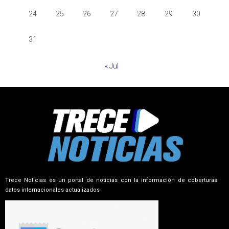
24
25
26
27
28
29
30
31
« Jul
Trece Noticias es un portal de noticias con la información de coberturas
datos internacionales actualizados