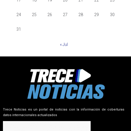
24
25
26
27
28
29
30
31
« Jul
Trece Noticias es un portal de noticias con la información de coberturas
datos internacionales actualizados