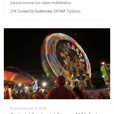
para promover los viajes multidestino.
21K Ciudad De Guatemala
,
CATAM
,
Turísmo
Publicado
julio 9, 2026