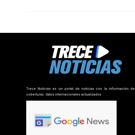
Trece Noticias es un portal de noticias con la información de
coberturas datos internacionales actualizados