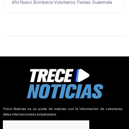
Año Nuevo
,
Bomberos Voluntarios
,
Fiestas
,
Guatemala
Trece Noticias es un portal de noticias con la información de coberturas
datos internacionales actualizados