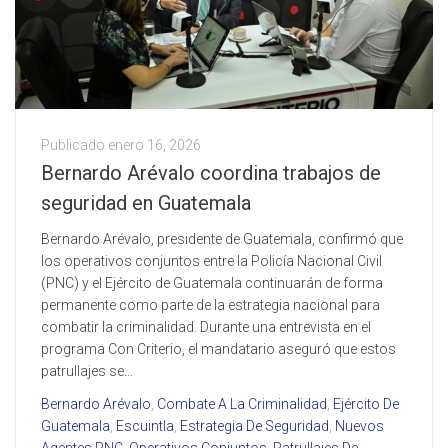
Publicado
enero 16, 2026
Bernardo Arévalo coordina trabajos de
seguridad en Guatemala
Bernardo Arévalo, presidente de Guatemala, confirmó que
los operativos conjuntos entre la Policía Nacional Civil
(PNC) y el Ejército de Guatemala continuarán de forma
permanente como parte de la estrategia nacional para
combatir la criminalidad. Durante una entrevista en el
programa Con Criterio, el mandatario aseguró que estos
patrullajes se...
Bernardo Arévalo
,
Combate A La Criminalidad
,
Ejército De
Guatemala
,
Escuintla
,
Estrategia De Seguridad
,
Nuevos
Agentes PNC
,
Operativos Conjuntos
,
Patrullajes De