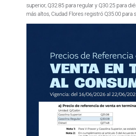
superior, Q32.85 para regular y Q30.25 para di
más altos, Ciudad Flores registró Q35.00 para s