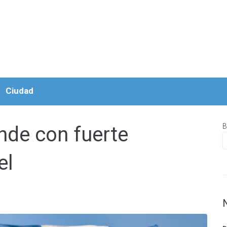
Ciudad
B
nde con fuerte
el