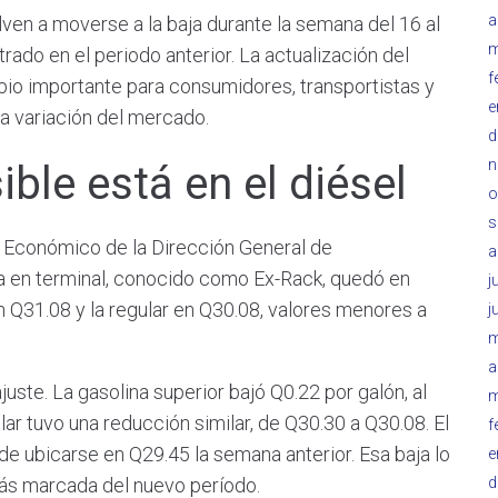
a
en a moverse a la baja durante la semana del 16 al
m
rado en el periodo anterior. La actualización del
f
bio importante para consumidores, transportistas y
e
a variación del mercado.
d
n
ible está en el diésel
o
s
s Económico de la Dirección General de
a
ta en terminal, conocido como Ex-Rack, quedó en
j
en Q31.08 y la regular en Q30.08, valores menores a
j
m
a
uste. La gasolina superior bajó Q0.22 por galón, al
m
ar tuvo una reducción similar, de Q30.30 a Q30.08. El
f
de ubicarse en Q29.45 la semana anterior. Esa baja lo
e
d
más marcada del nuevo período.