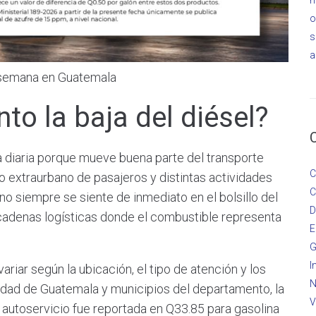
o
s
a
a semana en Guatemala
to la baja del diésel?
a diaria porque mueve buena parte del transporte
C
do extraurbano de pasajeros y distintas actividades
C
 no siempre se siente de inmediato en el bolsillo del
D
cadenas logísticas donde el combustible representa
E
G
I
ariar según la ubicación, el tipo de atención y los
N
iudad de Guatemala y municipios del departamento, la
V
 autoservicio fue reportada en Q33.85 para gasolina