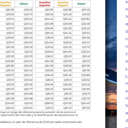
a
m
f
e
d
n
o
s
a
j
j
m
a
m
f
e
d
n