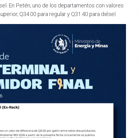
ésel. En Petén, uno de los departamentos con valores
uperior, Q34.00 para regular y Q31.40 para diésel.