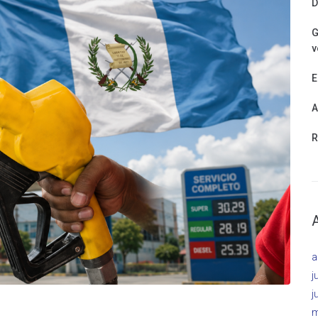
D
G
v
E
A
R
a
j
j
m