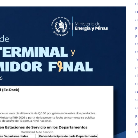
n
o
a
j
j
m
m
f
e
d
n
o
s
a
j
j
m