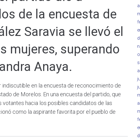
a
dos de la encuesta de
m
f
ez Saravia se llevó el
e
d
las mujeres, superando
n
o
Sandra Anaya.
s
a
j
 indiscutible en la encuesta de reconocimiento de
j
stado de Morelos. En una encuesta del partido, que
m
s votantes hacia los posibles candidatos de las
a
ionó como la aspirante favorita por el pueblo de
m
f
e
d