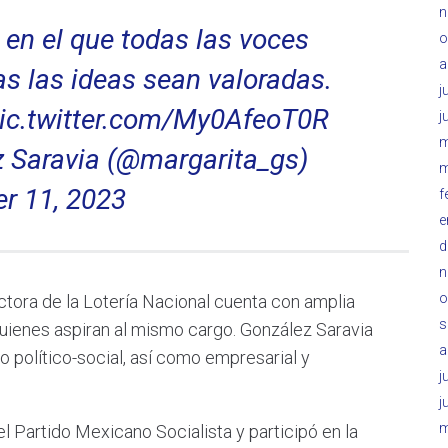
n
en el que todas las voces
o
a
s las ideas sean valoradas.
j
ic.twitter.com/My0AfeoT0R
j
m
 Saravia (@margarita_gs)
m
r 11, 2023
f
e
d
n
o
ctora de la Lotería Nacional cuenta con amplia
s
uienes aspiran al mismo cargo. González Saravia ​
a
o político-social, así como empresarial y
j
j
m
l Partido Mexicano Socialista y participó en la