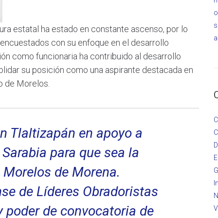
o
s
atura estatal ha estado en constante ascenso, por lo
a
 encuestados con su enfoque en el desarrollo
ión como funcionaria ha contribuido al desarrollo
olidar su posición como una aspirante destacada en
o de Morelos.
C
n Tlaltizapán en apoyo a
C
D
Sarabia para que sea la
E
 Morelos de Morena.
G
I
se de Líderes Obradoristas
N
y poder de convocatoria de
V