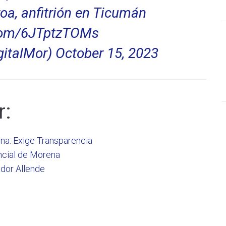
a, anfitrión en Ticumán
.com/6JTptzTOMs
gitalMor)
October 15, 2023
r:
a: Exige Transparencia
ncial de Morena
dor Allende