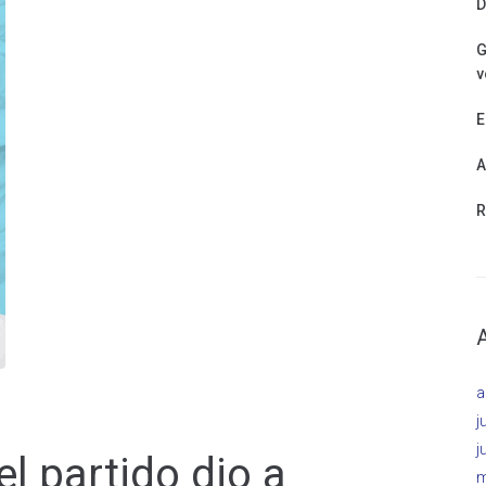
D
G
v
E
A
R
a
j
j
el partido dio a
m