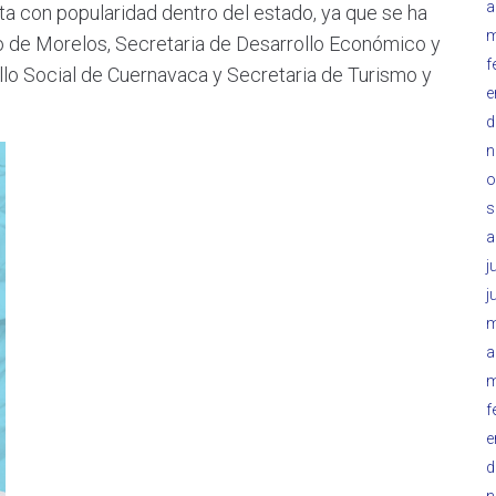
a
a con popularidad dentro del estado, ya que se ha
m
de Morelos, Secretaria de Desarrollo Económico y
f
lo Social de Cuernavaca y Secretaria de Turismo y
e
d
n
o
s
a
j
j
m
a
m
f
e
d
n