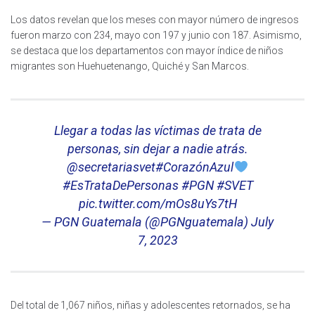
Los datos revelan que los meses con mayor número de ingresos
fueron marzo con 234, mayo con 197 y junio con 187. Asimismo,
se destaca que los departamentos con mayor índice de niños
migrantes son Huehuetenango, Quiché y San Marcos.
Llegar a todas las víctimas de trata de
personas, sin dejar a nadie atrás.
@secretariasvet
#CorazónAzul
#EsTrataDePersonas
#PGN
#SVET
pic.twitter.com/mOs8uYs7tH
— PGN Guatemala (@PGNguatemala)
July
7, 2023
Del total de 1,067 niños, niñas y adolescentes retornados, se ha