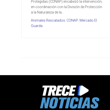
Protegidas (CONAP) encabezó la intervención,
en coordinación con la División de Protección
a la Naturaleza de la...
Animales Rescatados
,
CONAP
,
Mercado El
Guarda