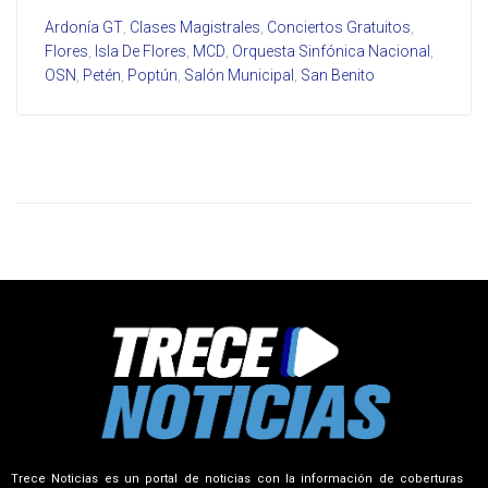
Ardonía GT
,
Clases Magistrales
,
Conciertos Gratuitos
,
Flores
,
Isla De Flores
,
MCD
,
Orquesta Sinfónica Nacional
,
OSN
,
Petén
,
Poptún
,
Salón Municipal
,
San Benito
Trece Noticias es un portal de noticias con la información de coberturas