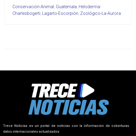
Conservación-Animal
,
Guatemala
,
Heloderma-
Charlesbogerti
,
Lagarto-Escorpión
,
Zoológico-La-Aurora
Trece Noticias es un portal de noticias con la información de coberturas
datos internacionales actualizados