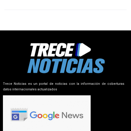
Trece Noticias es un portal de noticias con la información de coberturas
datos internacionales actualizados