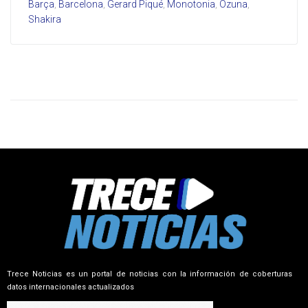
Barça
,
Barcelona
,
Gerard Piqué
,
Monotonia
,
Ozuna
,
Shakira
Trece Noticias es un portal de noticias con la información de coberturas
datos internacionales actualizados