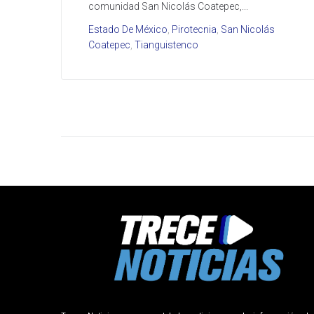
comunidad San Nicolás Coatepec,...
Estado De México
,
Pirotecnia
,
San Nicolás
Coatepec
,
Tianguistenco