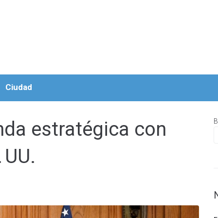
Ciudad
B
da estratégica con
. UU.