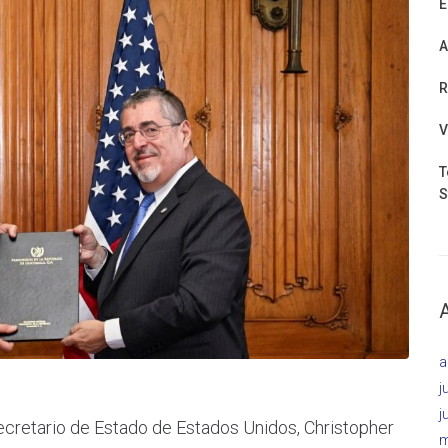
E
A
R
V
T
S
a
j
j
secretario de Estado de Estados Unidos, Christopher
m