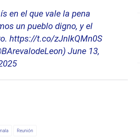
s en el que vale la pena
omos un pueblo digno, y el
ro.
https://t.co/zJnlkQMn0S
(@BArevalodeLeon)
June 13,
2025
mala
Reunión