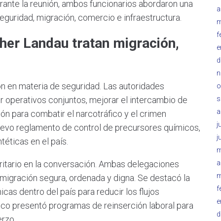
urante la reunión, ambos funcionarios abordaron una
a
eguridad, migración, comercio e infraestructura.
m
f
her Landau tratan migración,
e
d
n
ón en materia de seguridad. Las autoridades
o
 operativos conjuntos, mejorar el intercambio de
s
a
ión para combatir el narcotráfico y el crimen
j
evo reglamento de control de precursores químicos,
j
éticas en el país.
m
oritario en la conversación. Ambas delegaciones
a
m
migración segura, ordenada y digna. Se destacó la
f
as dentro del país para reducir los flujos
e
eco presentó programas de reinserción laboral para
d
rzo.