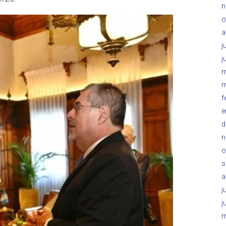
n
o
a
j
j
m
m
f
e
d
n
o
s
a
j
j
m