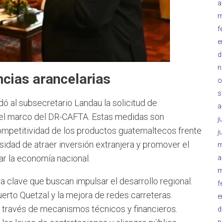
a
m
f
e
d
n
cias arancelarias
o
s
adó al subsecretario Landau la solicitud de
a
o el marco del DR-CAFTA. Estas medidas son
j
ompetitividad de los productos guatemaltecos frente
j
idad de atraer inversión extranjera y promover el
m
 la economía nacional.
a
m
 clave que buscan impulsar el desarrollo regional.
f
uerto Quetzal y la mejora de redes carreteras.
e
 través de mecanismos técnicos y financieros.
d
n