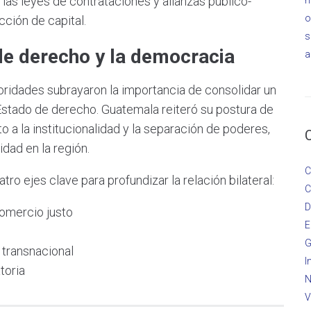
las leyes de contrataciones y alianzas público-
o
cción de capital.
s
e derecho y la democracia
a
toridades subrayaron la importancia de consolidar un
Estado de derecho. Guatemala reiteró su postura de
 a la institucionalidad y la separación de poderes,
dad en la región.
C
tro ejes clave para profundizar la relación bilateral:
C
D
omercio justo
E
G
 transnacional
I
toria
N
V