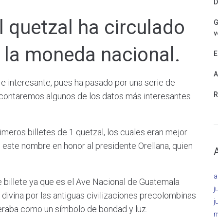
D
l quetzal ha circulado
G
v
la moneda nacional.
E
A
 e interesante, pues ha pasado por una serie de
R
e contaremos algunos de los datos más interesantes
imeros billetes de 1 quetzal, los cuales eran mejor
ste nombre en honor al presidente Orellana, quien
a
e billete ya que es el Ave Nacional de Guatemala
j
divina por las antiguas civilizaciones precolombinas
j
raba como un símbolo de bondad y luz.
m