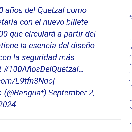
a
0 años del Quetzal como
m
f
aria con el nuevo billete
e
 que circulará a partir del
d
n
iene la esencia del diseño
o
 con la seguridad más
s
a
t
#100AñosDelQuetzal
…
j
j
.com/L9tfn3Nqoj
m
a (@Banguat)
September 2,
a
m
2024
f
e
d
n