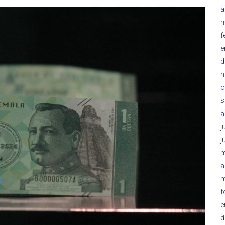
a
m
f
e
d
n
o
s
a
j
j
m
a
m
f
e
d