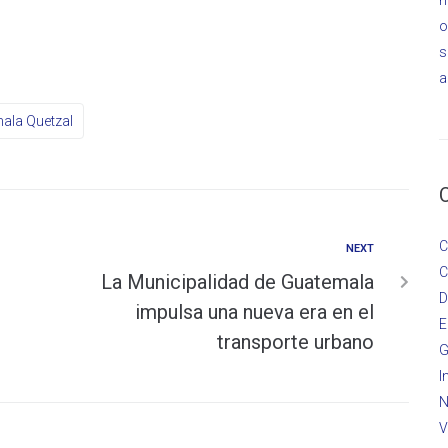
o
s
a
ala Quetzal
C
NEXT
C
La Municipalidad de Guatemala
D
impulsa una nueva era en el
E
transporte urbano
G
I
N
V