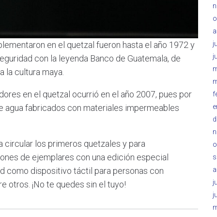
n
o
a
j
lementaron en el quetzal fueron hasta el año 1972 y
j
seguridad con la leyenda Banco de Guatemala, de
m
a la cultura maya.
m
ores en el quetzal ocurrió en el año 2007, pues por
f
e
 de agua fabricados con materiales impermeables
d
n
ircular los primeros quetzales y para
o
lones de ejemplares con una edición especial
s
a
d como dispositivo táctil para personas con
j
e otros. ¡No te quedes sin el tuyo!
j
m