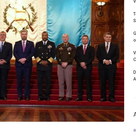
V
T
S
G
o
V
C
D
A
a