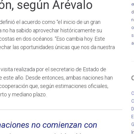
ón, según Arévalo
e
d
n
definió el acuerdo como “el inicio de un gran
o
 no ha sabido aprovechar históricamente su
s
 costas en dos océanos. “Eso cambia hoy. Este
a
char las oportunidades únicas que nos da nuestra
 visita realizada por el secretario de Estado de
de este año. Desde entonces, ambas naciones han
 cooperación que, según estimaciones oficiales,
C
rto y mediano plazo.
C
D
E
maciones no comienzan con
G
I