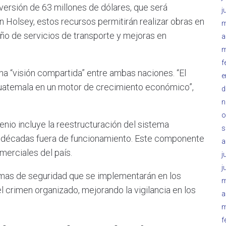
versión de 63 millones de dólares, que será
j
 Holsey, estos recursos permitirán realizar obras en
m
eño de servicios de transporte y mejoras en
a
m
f
a “visión compartida” entre ambas naciones. “El
e
Guatemala en un motor de crecimiento económico”,
d
n
o
nio incluye la reestructuración del sistema
s
ro décadas fuera de funcionamiento. Este componente
a
merciales del país.
j
j
mas de seguridad que se implementarán en los
m
l crimen organizado, mejorando la vigilancia en los
a
m
f