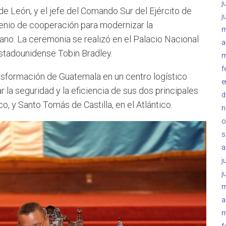
j
e León, y el jefe del Comando Sur del Ejército de
j
venio de cooperación para modernizar la
m
cano. La ceremonia se realizó en el Palacio Nacional
a
estadounidense Tobin Bradley.
m
f
nsformación de Guatemala en un centro logístico
e
r la seguridad y la eficiencia de sus dos principales
d
o, y Santo Tomás de Castilla, en el Atlántico.
n
o
s
a
j
j
m
a
m
f