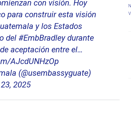
omienzan con visión. Hoy
N
 para construir esta visión
V
uatemala y los Estados
so del
#EmbBradley
durante
a de aceptación entre el…
.com/AJcdUNHzOp
mala (@usembassyguate)
23, 2025