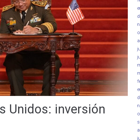
e
d
n
o
a
j
j
m
m
f
e
d
 Unidos: inversión
n
o
s
a
j