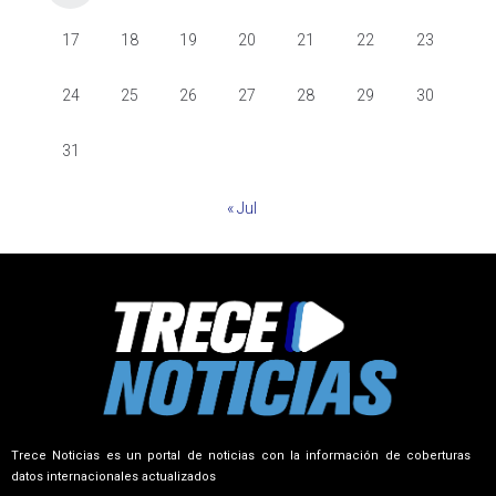
17
18
19
20
21
22
23
24
25
26
27
28
29
30
31
« Jul
Trece Noticias es un portal de noticias con la información de coberturas
datos internacionales actualizados