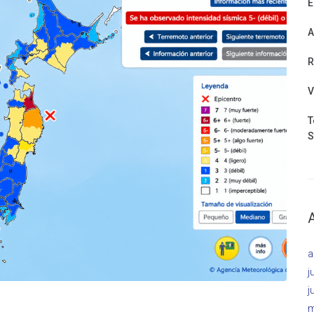
E
A
R
V
T
S
a
j
j
m