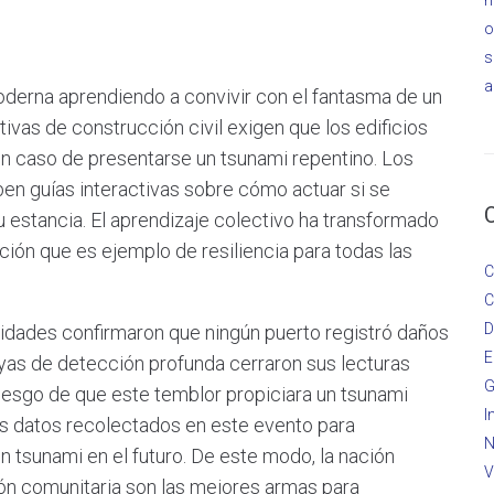
o
s
a
moderna aprendiendo a convivir con el fantasma de un
ivas de construcción civil exigen que los edificios
n caso de presentarse un tsunami repentino. Los
ciben guías interactivas sobre cómo actuar si se
 estancia. El aprendizaje colectivo ha transformado
ción que es ejemplo de resiliencia para todas las
C
C
D
utoridades confirmaron que ningún puerto registró daños
E
yas de detección profunda cerraron sus lecturas
G
riesgo de que este temblor propiciara un tsunami
I
os datos recolectados en este evento para
N
n tsunami en el futuro. De este modo, la nación
V
ión comunitaria son las mejores armas para