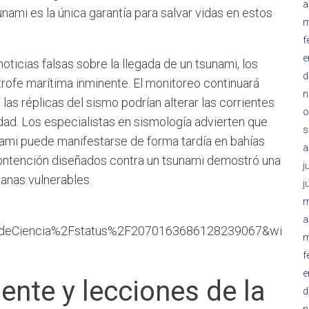
a
unami es la única garantía para salvar vidas en estos
m
f
e
ticias falsas sobre la llegada de un tsunami, los
d
trofe marítima inminente. El monitoreo continuará
n
las réplicas del sismo podrían alterar las corrientes
o
idad. Los especialistas en sismología advierten que
s
nami puede manifestarse de forma tardía en bahías
a
contención diseñados contra un tsunami demostró una
j
banas vulnerables.
j
m
a
edeCiencia%2Fstatus%2F2070163686128239067&wi
m
f
e
iente y lecciones de la
d
n