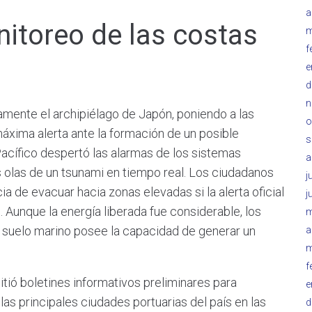
a
nitoreo de las costas
m
f
e
d
n
mente el archipiélago de Japón, poniendo a las
o
xima alerta ante la formación de un posible
s
Pacífico despertó las alarmas de los sistemas
a
s olas de un tsunami en tiempo real. Los ciudadanos
j
a de evacuar hacia zonas elevadas si la alerta oficial
j
 Aunque la energía liberada fue considerable, los
m
l suelo marino posee la capacidad de generar un
a
m
f
ió boletines informativos preliminares para
e
as principales ciudades portuarias del país en las
d