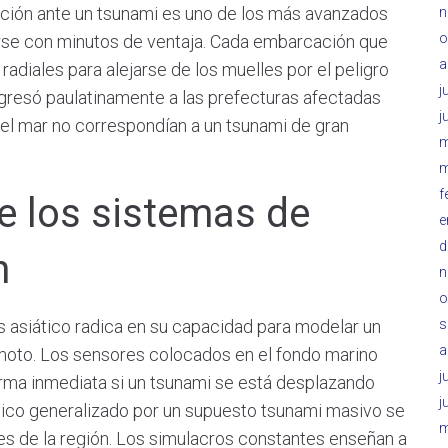
ación ante un tsunami es uno de los más avanzados
n
o
arse con minutos de ventaja. Cada embarcación que
a
radiales para alejarse de los muelles por el peligro
j
egresó paulatinamente a las prefecturas afectadas
j
 del mar no correspondían a un tsunami de gran
m
m
f
e los sistemas de
e
d
n
n
o
s
ís asiático radica en su capacidad para modelar un
a
oto. Los sensores colocados en el fondo marino
j
orma inmediata si un tsunami se está desplazando
j
pánico generalizado por un supuesto tsunami masivo se
m
tes de la región. Los simulacros constantes enseñan a