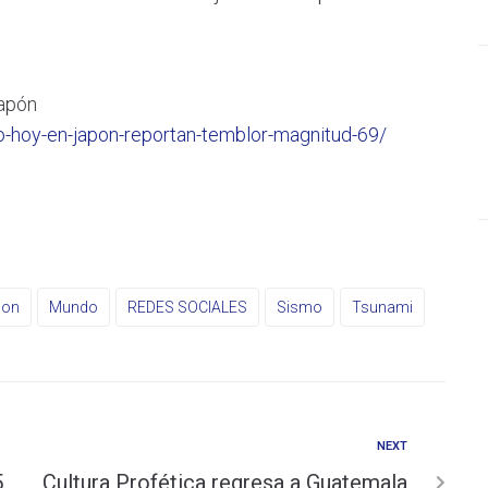
Japón
-hoy-en-japon-reportan-temblor-magnitud-69/
pon
Mundo
REDES SOCIALES
Sismo
Tsunami
NEXT
5
Cultura Profética regresa a Guatemala