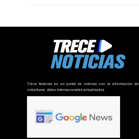
Trece Noticias es un portal de noticias con la información de
coberturas datos internacionales actualizados