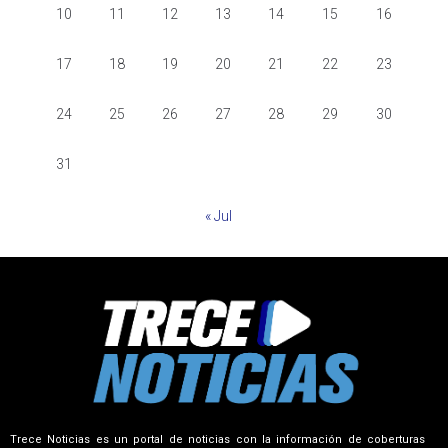
10
11
12
13
14
15
16
17
18
19
20
21
22
23
24
25
26
27
28
29
30
31
« Jul
Trece Noticias es un portal de noticias con la información de coberturas