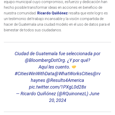
equipo municipal cuyo compromiso, esfuerzo y dedicación han
hecho posible transformar ideas en acciones en beneficio de
nuestra comunidad.
Ricardo Quiñónez
resalta que este logro es
un testimonio del trabajo incansable y la visión compartida de
hacer de Guatemala una ciudad modelo en el uso de datos para el
bienestar de todos sus ciudadanos.
Ciudad de Guatemala fue seleccionada por
@BloombergDotOrg
. ¿Y por qué?
Aquí les cuento.
#CitiesWinWithData
@WhatWorksCities
@rv
haynes
@Results4America
pic.twitter.com/1PXgL0d28x
— Ricardo Quiñónez (@RQuinonezL)
June
20, 2024