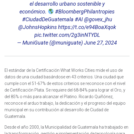
el desarrollo urbano sostenible y
económico.
#BloombergPhilantropies
#CiudadDeGuatemala
#AI
@govex_jhu
@JohnsHopkins
https://t.co/e94BoaXqok
pic.twitter.com/2g3inNTYDL
— MuniGuate (@muniguate)
June 27, 2024
El estándar de la Certificación What Works Cities mide el uso de
datos de una ciudad basándose en 43 criterios. Una ciudad que
cumple con el 51-67% de estos criterios se reconoce con el nivel
de Certificación Plata. Se requiere del 68-84% para lograr el Oro, y
del 85% o más para alcanzar el Platino. Ricardo Quiñónez,
reconoce el arduo trabajo, la dedicación y el progreso del equipo
municipal en su contribución al desarrollo de Ciudad de
Guatemala.
Desde el año 2000, la Municipalidad de Guatemala ha trabajado en
la transformación, gestión e implementación de tecnología para