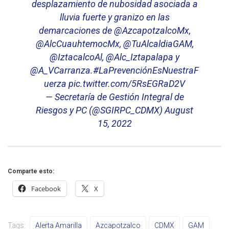
desplazamiento de nubosidad asociada a
lluvia fuerte y granizo en las
demarcaciones de
@AzcapotzalcoMx
,
@AlcCuauhtemocMx
,
@TuAlcaldiaGAM
,
@IztacalcoAl
,
@Alc_Iztapalapa
y
@A_VCarranza
.
#LaPrevenciónEsNuestraF
uerza
pic.twitter.com/5RsEGRaD2V
— Secretaría de Gestión Integral de
Riesgos y PC (@SGIRPC_CDMX)
August
15, 2022
Comparte esto:
Facebook
X
Tags:
Alerta Amarilla
Azcapotzalco
CDMX
GAM