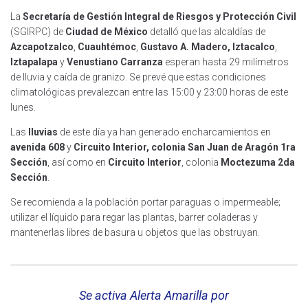
La
Secretaría de Gestión Integral de Riesgos y Protección Civil
(SGIRPC) de
Ciudad de México
detalló que las alcaldías de
Azcapotzalco
,
Cuauhtémoc
,
Gustavo A. Madero,
Iztacalco
,
Iztapalapa
y
Venustiano Carranza
esperan hasta 29 milímetros
de lluvia y caída de granizo. Se prevé que estas condiciones
climatológicas prevalezcan entre las 15:00 y 23:00 horas de este
lunes.
Las
lluvias
de este día ya han generado encharcamientos en
avenida 608
y
Circuito Interior, colonia San
Juan de Aragón 1ra
Sección
, así como en
Circuito Interior
, colonia
Moctezuma 2da
Sección
.
Se recomienda a la población portar paraguas o impermeable;
utilizar el líquido para regar las plantas, barrer coladeras y
mantenerlas libres de basura u objetos que las obstruyan.
Se activa Alerta Amarilla por