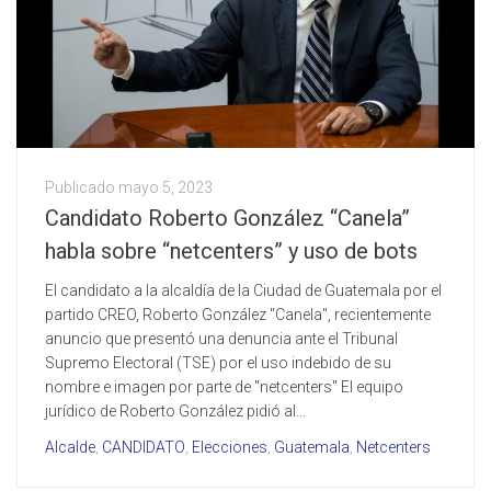
Publicado
mayo 5, 2023
Candidato Roberto González “Canela”
habla sobre “netcenters” y uso de bots
El candidato a la alcaldía de la Ciudad de Guatemala por el
partido CREO, Roberto González "Canela", recientemente
anuncio que presentó una denuncia ante el Tribunal
Supremo Electoral (TSE) por el uso indebido de su
nombre e imagen por parte de "netcenters" El equipo
jurídico de Roberto González pidió al...
Alcalde
,
CANDIDATO
,
Elecciones
,
Guatemala
,
Netcenters