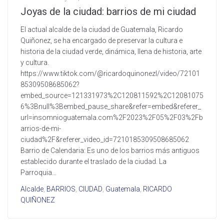
Joyas de la ciudad: barrios de mi ciudad
El actual alcalde de la ciudad de Guatemala, Ricardo
Quiñonez, se ha encargado de preservar la cultura e
historia de la ciudad verde, dinámica, llena de historia, arte
y cultura.
https://www.tiktok.com/@ricardoquinonezl/video/72101
85309508685062?
embed_source=121331973%2C120811592%2C12081075
6%3Bnull%3Bembed_pause_share&refer=embed&referer_
url=insomnioguatemala.com%2F2023%2F05%2F03%2Fb
arrios-de-mi-
ciudad%2F&referer_video_id=7210185309508685062
Barrio de Calendaria: Es uno de los barrios más antiguos
establecido durante el traslado de la ciudad. La
Parroquia...
Alcalde
,
BARRIOS
,
CIUDAD
,
Guatemala
,
RICARDO
QUIÑONEZ