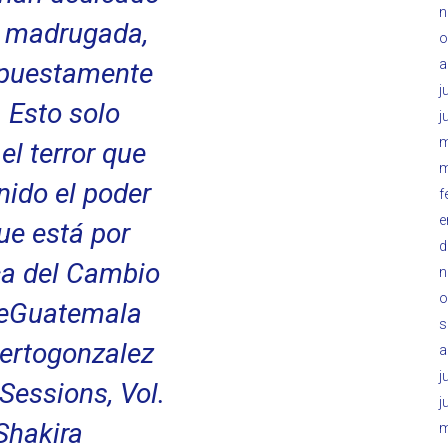
n
a madrugada,
o
a
upuestamente
j
. Esto solo
j
m
el terror que
m
nido el poder
f
e
ue está por
d
ca del Cambio
n
o
eGuatemala
s
ertogonzalez
a
j
Sessions, Vol.
j
Shakira
m