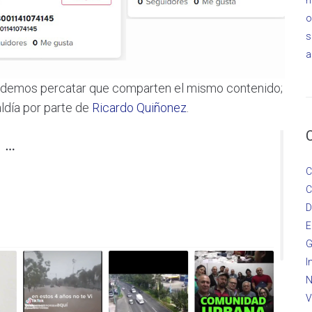
o
s
a
s podemos percatar que comparten el mismo contenido;
ldía por parte de
Ricardo Quiñonez
.
C
C
D
E
G
I
N
V