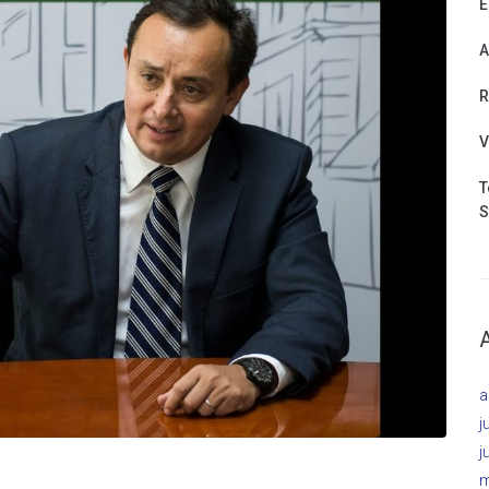
E
A
R
V
T
S
a
j
j
m