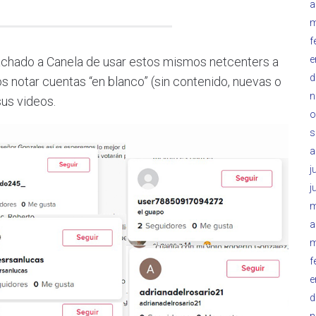
a
m
f
e
tachado a Canela de usar estos mismos netcenters a
d
s notar cuentas “en blanco” (sin contenido, nuevas o
n
us videos.
o
s
a
j
j
m
a
m
f
e
d
n