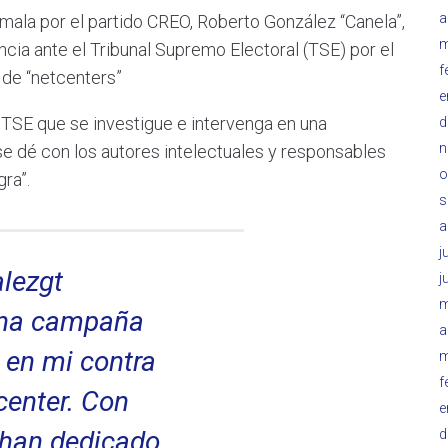
a
emala por el partido CREO, Roberto González “Canela”,
m
ia ante el Tribunal Supremo Electoral (TSE) por el
f
 de “netcenters”
e
l TSE que se investigue e intervenga en una
d
n
 se dé con los autores intelectuales y responsables
o
ra”.
s
a
j
lezgt
j
m
una campaña
a
 en mi contra
m
f
center. Con
e
han dedicado
d