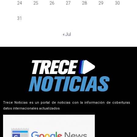
24
25
26
27
28
29
30
31
« Jul
Trece Noticias es un portal de noticias con la información de coberturas
datos internacionales actualizados