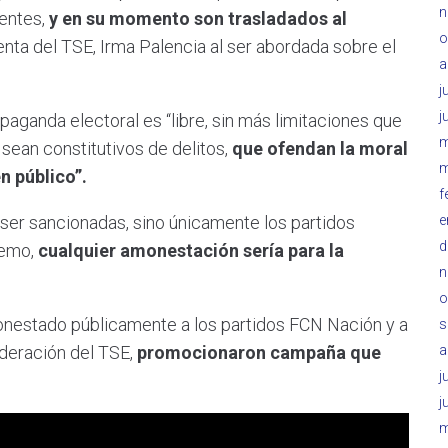
n
ientes,
y en su momento son trasladados al
o
nta del TSE, Irma Palencia al ser abordada sobre el
a
j
j
paganda electoral es “libre, sin más limitaciones que
m
 sean constitutivos de delitos,
que ofendan la moral
m
n público”.
f
e
ser sancionadas, sino únicamente los partidos
d
tremo,
cualquier amonestación sería para la
n
o
onestado públicamente a los partidos FCN Nación y a
s
a
deración del TSE,
promocionaron campaña que
j
j
m