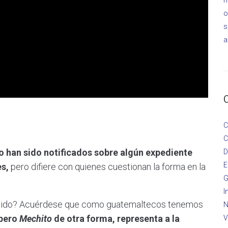
o
s
a
C
C
o han sido notificados sobre algún expediente
D
E
es,
pero difiere con quienes cuestionan la forma en la
G
I
entido? Acuérdese que como guatemaltecos tenemos
N
pero
Mechito
de otra forma, representa a la
V