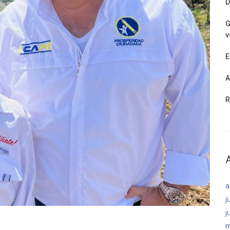
D
G
v
E
A
R
a
j
j
m