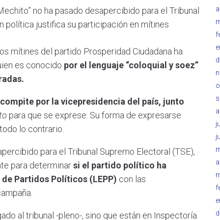
a
Mechito” no ha pasado desapercibido para el Tribunal
m
política justifica su participación en mítines
f
e
os mítines del partido Prosperidad Ciudadana ha
d
ien es conocido
por el lenguaje “coloquial y soez”
n
radas.
o
s
compite por la vicepresidencia del país, junto
a
to
para que se exprese. Su forma de expresarse
j
todo lo contrario.
j
m
percibido para el Tribunal Supremo Electoral (TSE),
a
nte para determinar
si el partido político ha
m
y de Partidos Políticos (LEPP)
con las
f
 campaña.
e
d
do al tribunal -pleno-, sino que están en Inspectoría.