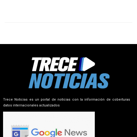
Trece Noticias es un portal de noticias con la información de coberturas
datos internacionales actualizados