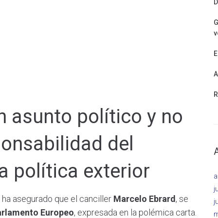
D
G
v
E
A
R
 asunto político y no
ponsabilidad del
 política exterior
a
j
, ha asegurado que el canciller
Marcelo Ebrard
, se
j
arlamento Europeo
, expresada en la polémica carta.
m