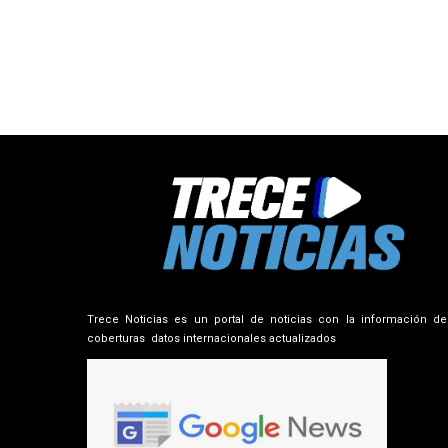
Trece Noticias es un portal de noticias con la información de
coberturas datos internacionales actualizados