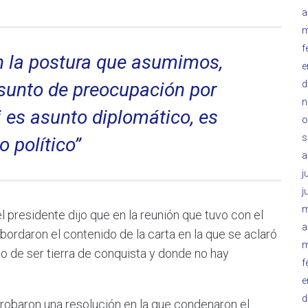
a
m
f
n la postura que asumimos,
e
sunto de preocupación por
d
n
es asunto diplomático, es
o
s
o político”
a
j
j
m
 el presidente dijo que en la reunión que tuvo con el
a
bordaron el contenido de la carta en la que se aclaró
m
o de ser tierra de conquista y donde no hay
f
e
d
robaron una resolución en la que condenaron el