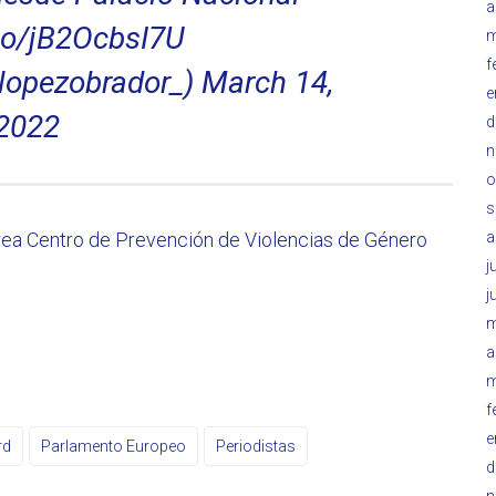
a
.co/jB2OcbsI7U
m
f
lopezobrador_)
March 14,
e
2022
d
n
o
s
rea Centro de Prevención de Violencias de Género
a
j
j
m
a
m
f
e
rd
Parlamento Europeo
Periodistas
d
n