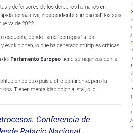
n
istas y defensores de los derechos humanos en
o
ápida, exhaustiva, independiente e imparcial” los seis
a
que va de 2022.
j
j
en respuesta, donde llamó “borregos” a los
m
 evolucionen, lo que ha generado múltiples criticas.
m
f
n del
Parlamento Europeo
tiene semejanzas con la
e
d
stitución de otro país u otro continente, pero la
n
os. Tienen mentalidad colonialista”, dijo.
o
s
a
j
etrocesos. Conferencia de
j
m
desde Palacio Nacional