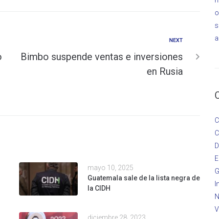
o
s
a
NEXT
o
Bimbo suspende ventas e inversiones
en Rusia
C
C
D
E
mayo 10, 2025
G
Guatemala sale de la lista negra de
I
la CIDH
N
V
diciembre 28, 2023