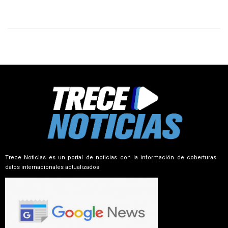
Trece Noticias es un portal de noticias con la información de coberturas
datos internacionales actualizados