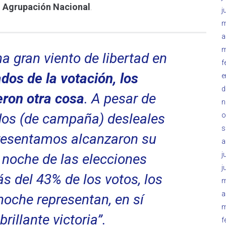
,
Agrupación Nacional
.
j
m
a
m
 gran viento de libertad en
f
dos de la votación, los
e
d
eron otra cosa
. A pesar de
n
os (de campaña) desleales
o
s
presentamos alcanzaron su
a
j
noche de las elecciones
j
s del 43% de los votos, los
m
a
noche representan, en sí
m
rillante victoria”.
f