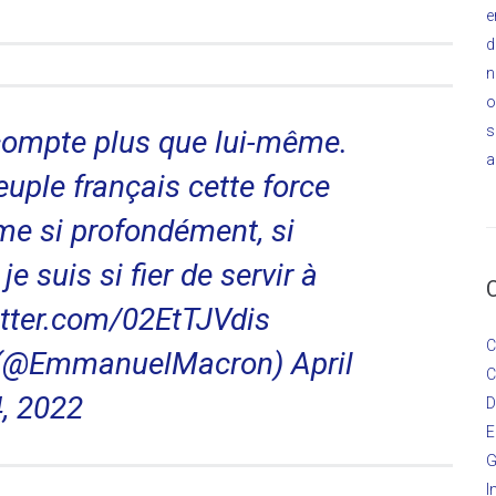
e
d
n
o
s
compte plus que lui-même.
a
peuple français cette force
ime si profondément, si
e suis si fier de servir à
itter.com/02EtTJVdis
C
 (@EmmanuelMacron)
April
C
, 2022
D
E
G
I