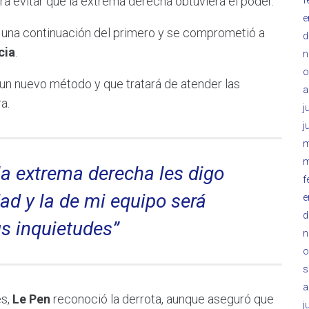
ra evitar que la extrema derecha obtuviera el poder.
e
 una continuación del primero y se comprometió a
d
cia
.
n
o
un nuevo método y que tratará de atender las
a
a.
j
j
m
m
la extrema derecha les digo
f
ad y la de mi equipo será
e
d
s inquietudes”
n
o
s
a
s,
Le Pen
reconoció la derrota, aunque aseguró que
j