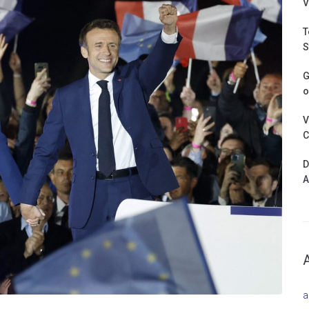
V
T
S
G
o
V
C
D
A
a