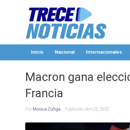
Inicio
Nacional
Internacionales
Macron gana elecci
Francia
Por
Monica Zuñiga
Publicado
abril 25, 2022