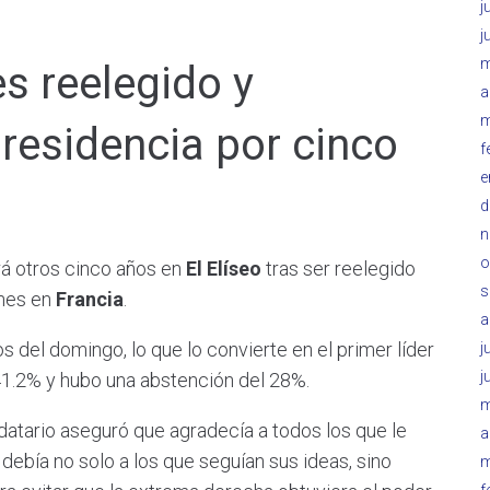
j
j
m
 reelegido y
a
m
residencia por cinco
f
e
d
n
o
 otros cinco años en
El Elíseo
tras ser reelegido
s
ones en
Francia
.
a
s del domingo, lo que lo convierte en el primer líder
j
j
 41.2% y hubo una abstención del 28%.
m
datario aseguró que agradecía a todos los que le
a
debía no solo a los que seguían sus ideas, sino
m
f